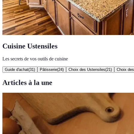
Cuisine Ustensiles
Les secrets de vos outils de cuisine
Guide d'achat
(
31
)
Pâtisserie
(
24
)
Choix des Ustensiles
(
21
)
Choix des
Articles à la une