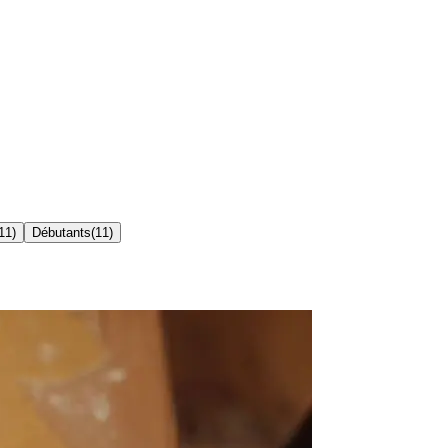
11
)
Débutants
(
11
)