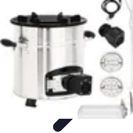
Cuisine Ustensiles
Tendances
Astuces et Conseils
Guide d'achat
Ustensiles
Indispensables
Couteaux & Coupe
Cuisine Ustensiles