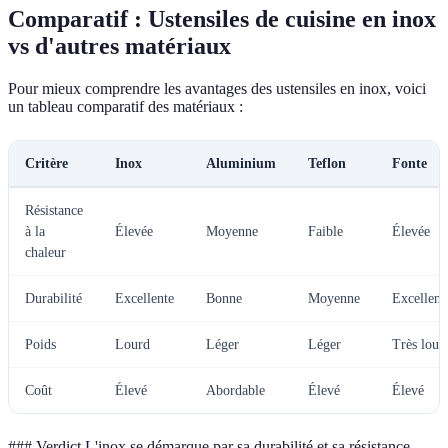
Comparatif : Ustensiles de cuisine en inox
vs d'autres matériaux
Pour mieux comprendre les avantages des ustensiles en inox, voici
un tableau comparatif des matériaux :
Critère
Inox
Aluminium
Teflon
Fonte
Résistance
à la
Élevée
Moyenne
Faible
Élevée
chaleur
Durabilité
Excellente
Bonne
Moyenne
Excellent
Poids
Lourd
Léger
Léger
Très lour
Coût
Élevé
Abordable
Élevé
Élevé
### Verdict L'inox se démarque par sa durabilité et sa résistance,