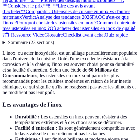
l'ergonomie**
6. **Préférer des designs multifonctionnels**
7.
**Considérer le prix**
8. **Lire des avis avant
d’acheter**
Comparatif : Ustensiles de cuisine en inox vs d'autres
matériaux
Verdict
Analyse des tendances 2026
FAQ
Qu'est-ce que
l'inox ?
Pourquoi choisir des ustensiles en inox ?
Comment entretenir
mes ustensiles en inox ?
Où acheter des ustensiles en inox de qualité
?
📺 Ressource Vidéo
Glossaire
Checklist avant achat
Quiz rapide
Sommaire
(
23
sections
)
L'inox, ou acier inoxydable, est un alliage particulièrement populaire
dans l'univers de la cuisine. Doté d'une excellente résistance à la
corrosion et à la chaleur, l'inox est souvent choisi pour sa durabilité
et sa facilité d'entretien. Selon une étude de
60 Millions de
Consommateurs
, les ustensiles en inox sont parmi les plus
recommandés pour les cuisines modernes en raison de leur inertie
chimique, ce qui signifie qu'ils ne réagissent pas avec les aliments et
ne modifient pas leur goût.
Les avantages de l'inox
Durabilité :
Les ustensiles en inox peuvent résister à des
températures extrêmes et à des chocs sans se déformer.
Facilité d'entretien :
Ils sont généralement compatibles avec
le lave-vaisselle et ne retiennent pas les taches.
Esthétique :
Leur finition brillante et moderne ajoute une