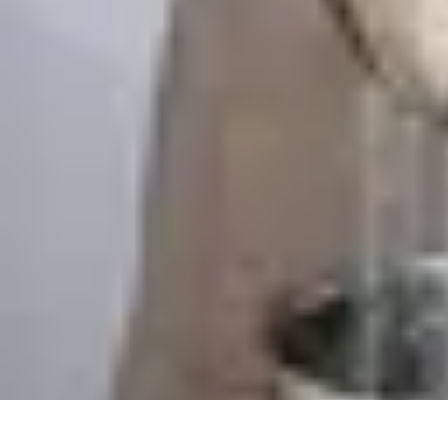
Cuisine Ustensiles
Tendances
Astuces et Conseils
Guide d'achat
Ustensiles Indispensables
Cuisine Ustensiles