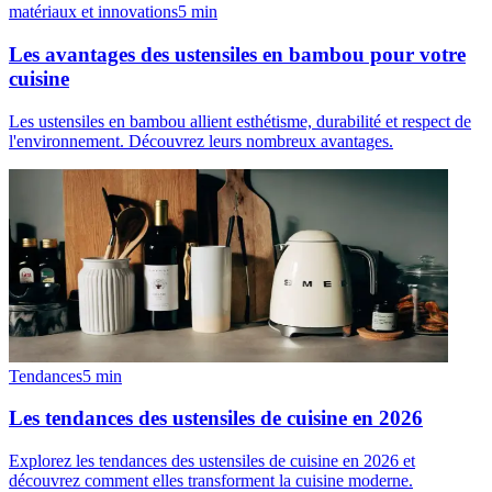
matériaux et innovations
5
min
Les avantages des ustensiles en bambou pour votre
cuisine
Les ustensiles en bambou allient esthétisme, durabilité et respect de
l'environnement. Découvrez leurs nombreux avantages.
Tendances
5
min
Les tendances des ustensiles de cuisine en 2026
Explorez les tendances des ustensiles de cuisine en 2026 et
découvrez comment elles transforment la cuisine moderne.