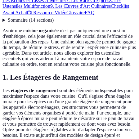
Les Écopes et Tasses À Mesurer
7. Les Racks à Épices
8. Les
Ustensiles Multifonction
9. Les Œuvres d'Art Culinaires
Checklist
Avant Achat
📺 Ressource Vidéo
Glossaire
FAQ
Sommaire
(
14
sections
)
Avoir une
cuisine organisée
n'est pas uniquement une question
d'esthétique, cela joue également un rôle crucial dans l'efficacité de
la préparation des repas. Une cuisine bien agencée permet de gagner
du temps, de réduire le stress, et de rendre l'expérience culinaire plus
agréable. Dans cet article, nous allons explorer les ustensiles
essentiels qui vous aideront à maintenir votre espace de travail
culinaire en ordre, tout en rendant votre cuisine plus fonctionnelle.
1. Les Étagères de Rangement
Les
étagères de rangement
sont des éléments indispensables pour
maximiser l'espace dans votre cuisine. Qu'il s'agisse d'une étagère
murale pour les épices ou d'une grande étagère de rangement pour
les appareils électroménagers, ces structures vous permettent de
garder vos éléments organisés à portée de main. Par exemple, une
étagère à épices murale peut réduire le désordre sur le plan de travail
et vous permettre de trouver rapidement ce dont vous avez besoin.
Optez pour des étagères réglables afin d'adapter l'espace selon vos
besoins. Il existe aujourd'hui des modèles de design épuré et