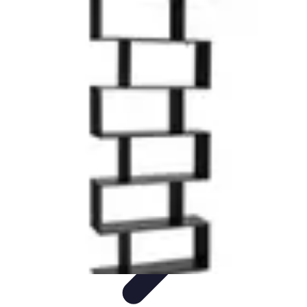
Cuisine Ustensiles
Tendances
Astuces et Conseils
Guide d'achat
Ustensiles
Indispensables
Couteaux & Coupe
Cuisine Ustensiles