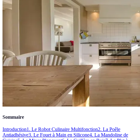
Sommaire
Introduction
1. Le Robot Culinaire Multifonction
2. La Poêle
Antiadhésive
3. Le Fouet à Main en Silicone
4. La Mandoline de