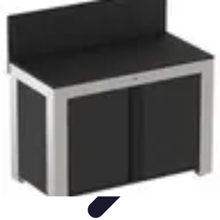
Cuisine Ustensiles
Tendances
Astuces et Conseils
Guide d'achat
Ustensiles
Indispensables
Couteaux & Coupe
Cuisine Ustensiles