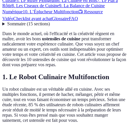
Cuisine
5. Le Mixer Plongeant
6. La Cuillère en Bois
7. Le Plat à
Rôtir
8. Les Ciseaux de Cuisine
9. La Balance de Cuisine
Numérique
10. L’Éplucheur Multifonction
📺 Ressource
Vidéo
Checklist avant achat
Glossaire
FAQ
Sommaire
(
15
sections
)
Dans le monde actuel, où l'efficacité et la créativité règnent en
maître, avoir les bons
ustensiles de cuisine
peut transformer
radicalement votre expérience culinaire. Que vous soyez un chef
amateur ou un expert, ces outils sont indispensables pour optimiser
votre temps et votre créativité en cuisine. Cet article vous propose de
découvrir les 10 ustensiles de cuisine qui vont révolutionner la façon
dont vous préparez vos repas.
1. Le Robot Culinaire Multifonction
Un robot culinaire est un véritable allié en cuisine. Avec ses
multiples fonctions, il permet de hacher, mélanger, pétrir et même
cuire, tout en vous faisant économiser un temps précieux. Selon une
étude récente, 85 % des utilisateurs de robots culinaires affirment
avoir réduit de moitié le temps nécessaire à la préparation de leurs
repas. Si vous êtes pressé mais que vous souhaitez manger
sainement, cet ustensile est fait pour vous.