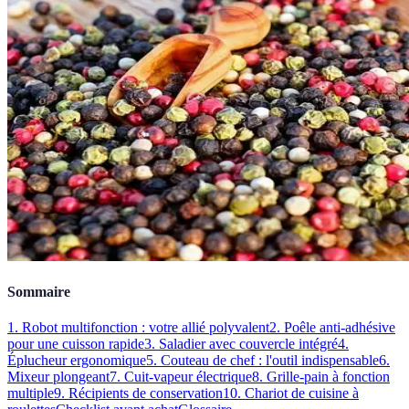
Sommaire
1. Robot multifonction : votre allié polyvalent
2. Poêle anti-adhésive
pour une cuisson rapide
3. Saladier avec couvercle intégré
4.
Éplucheur ergonomique
5. Couteau de chef : l'outil indispensable
6.
Mixeur plongeant
7. Cuit-vapeur électrique
8. Grille-pain à fonction
multiple
9. Récipients de conservation
10. Chariot de cuisine à