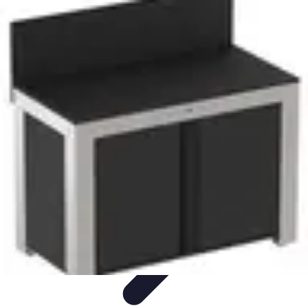
Cuisine Ustensiles
Tendances
Astuces et Conseils
Guide d'achat
Ustensiles
Indispensables
Couteaux & Coupe
Cuisine Ustensiles