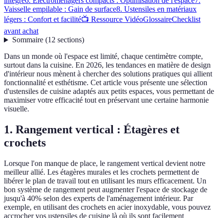
intégré
6. Électroménagers compacts : Optimisation de l'espace
7.
Vaisselle empilable : Gain de surface
8. Ustensiles en matériaux
légers : Confort et facilité
📺 Ressource Vidéo
Glossaire
Checklist
avant achat
Sommaire
(
12
sections
)
Dans un monde où l'espace est limité, chaque centimètre compte,
surtout dans la cuisine. En 2026, les tendances en matière de design
d'intérieur nous mènent à chercher des solutions pratiques qui allient
fonctionnalité et esthétisme. Cet article vous présente une sélection
d'ustensiles de cuisine adaptés aux petits espaces, vous permettant de
maximiser votre efficacité tout en préservant une certaine harmonie
visuelle.
1. Rangement vertical : Étagères et
crochets
Lorsque l'on manque de place, le rangement vertical devient notre
meilleur allié. Les étagères murales et les crochets permettent de
libérer le plan de travail tout en utilisant les murs efficacement. Un
bon système de rangement peut augmenter l'espace de stockage de
jusqu'à 40% selon des experts de l'aménagement intérieur. Par
exemple, en utilisant des crochets en acier inoxydable, vous pouvez
accrocher vos ustensiles de cuisine là où ils sont facilement