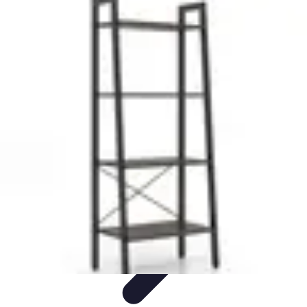
Cuisine Ustensiles
Tendances
Astuces et Conseils
Guide d'achat
Ustensiles
Indispensables
Couteaux & Coupe
Cuisine Ustensiles