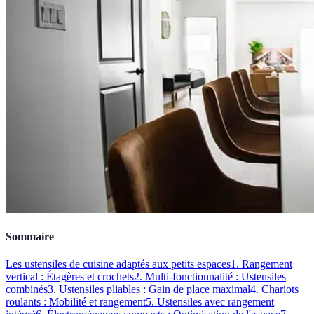
Sommaire
Les ustensiles de cuisine adaptés aux petits espaces
1. Rangement
vertical : Étagères et crochets
2. Multi-fonctionnalité : Ustensiles
combinés
3. Ustensiles pliables : Gain de place maximal
4. Chariots
roulants : Mobilité et rangement
5. Ustensiles avec rangement