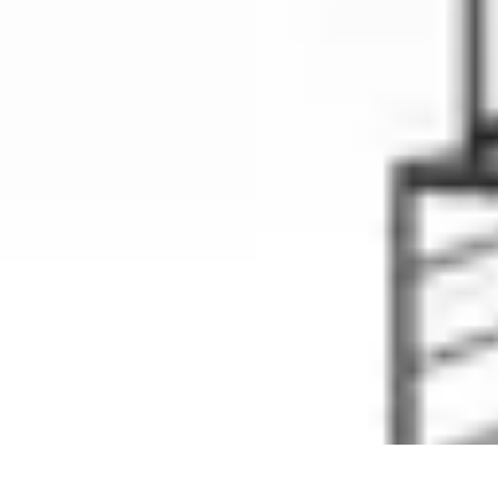
Cuisine Ustensiles
Tendances
Astuces et Conseils
Guide d'achat
Ustensiles Indispensables
Cuisine Ustensiles