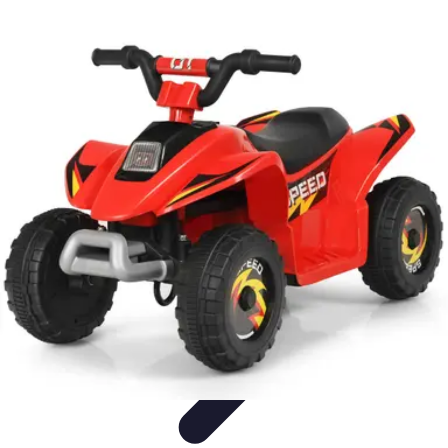
Cuisine Ustensiles
Tendances
Astuces et Conseils
Guide d'achat
Ustensiles
Indispensables
Couteaux & Coupe
Cuisine Ustensiles