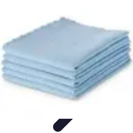
Cuisine Ustensiles
Tendances
Astuces et Conseils
Guide d'achat
Ustensiles
Indispensables
Couteaux & Coupe
Cuisine Ustensiles