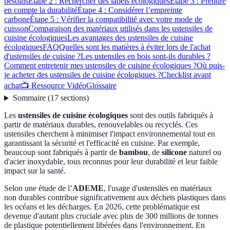
besoins
Étape 2 : Rechercher des labels écologiques
Étape 3 : Prendre
en compte la durabilité
Étape 4 : Considérer l’empreinte
carbone
Étape 5 : Vérifier la compatibilité avec votre mode de
cuisson
Comparaison des matériaux utilisés dans les ustensiles de
cuisine écologiques
Les avantages des ustensiles de cuisine
écologiques
FAQ
Quelles sont les matières à éviter lors de l'achat
d'ustensiles de cuisine ?
Les ustensiles en bois sont-ils durables ?
Comment entretenir mes ustensiles de cuisine écologiques ?
Où puis-
je acheter des ustensiles de cuisine écologiques ?
Checklist avant
achat
📺 Ressource Vidéo
Glossaire
Sommaire
(
17
sections
)
Les
ustensiles de cuisine écologiques
sont des outils fabriqués à
partir de matériaux durables, renouvelables ou recyclés. Ces
ustensiles cherchent à minimiser l'impact environnemental tout en
garantissant la sécurité et l'efficacité en cuisine. Par exemple,
beaucoup sont fabriqués à partir de
bambou
, de
silicone
naturel ou
d'acier inoxydable, tous reconnus pour leur durabilité et leur faible
impact sur la santé.
Selon une étude de l’
ADEME
, l'usage d'ustensiles en matériaux
non durables contribue significativement aux déchets plastiques dans
les océans et les décharges. En 2026, cette problématique est
devenue d'autant plus cruciale avec plus de 300 millions de tonnes
de plastique potentiellement libérées dans l'environnement. En