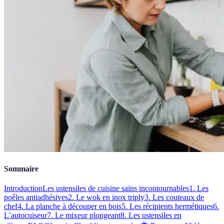
Sommaire
Introduction
Les ustensiles de cuisine sains incontournables
1. Les
poêles antiadhésives
2. Le wok en inox triply
3. Les couteaux de
chef
4. La planche à découper en bois
5. Les récipients hermétiques
6.
L’autocuiseur
7. Le mixeur plongeant
8. Les ustensiles en