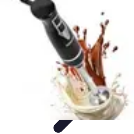
Cuisine Ustensiles
Tendances
Astuces et Conseils
Guide d'achat
Ustensiles
Indispensables
Couteaux & Coupe
Cuisine Ustensiles