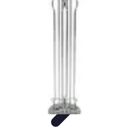
Cuisine Ustensiles
Tendances
Astuces et Conseils
Guide d'achat
Ustensiles
Indispensables
Couteaux & Coupe
Cuisine Ustensiles