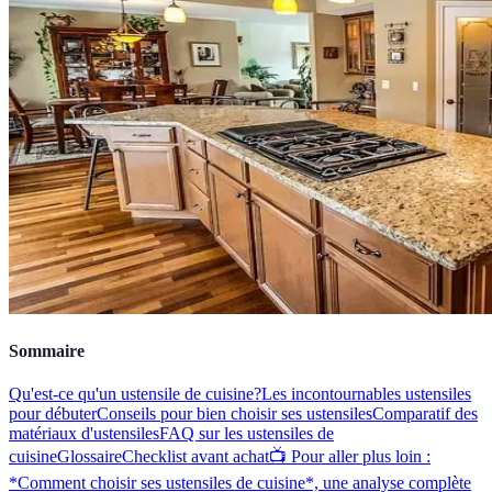
Sommaire
Qu'est-ce qu'un ustensile de cuisine?
Les incontournables ustensiles
pour débuter
Conseils pour bien choisir ses ustensiles
Comparatif des
matériaux d'ustensiles
FAQ sur les ustensiles de
cuisine
Glossaire
Checklist avant achat
📺 Pour aller plus loin :
*Comment choisir ses ustensiles de cuisine*, une analyse complète