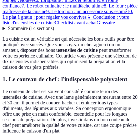
soupes veloutées
6. La spatule : mixez et retournez en toute
confiance
7. Le robot culinaire : le multitâche ultime
8. Le four : pièce
maîtresse de la cuisine
9. Le torchon : un accessoire sous-estimé
10.
Le plat à gratin : pour régaler vos convives
💡 Conclusion : votre
liste d'ustensiles de cuisine
Checklist avant achat
Glossaire
Sommaire
(
14
sections
)
La cuisine est un véritable art qui nécessite les bons outils pour être
pratiqué avec succès. Que vous soyez un chef aguerri ou un
amateur, disposer des bons
ustensiles de cuisine
peut transformer
votre expérience culinaire. Cet article vous présente une sélection de
dix ustensiles indispensables qui optimisent la préparation et la
cuisson de vos plats préférés.
1. Le couteau de chef : l'indispensable polyvalent
Le couteau de chef est souvent considéré comme le roi des
ustensiles de cuisine. Avec une lame généralement mesurant entre 20
et 30 cm, il permet de couper, hacher et émincer tous types
d'aliments, des légumes aux viandes. Sa conception ergonomique
offre une prise en main confortable, essentielle pour les longues
sessions de préparation. De plus, investir dans un bon couteau de
chef peut améliorer la qualité de votre cuisine, car une coupe précise
influence la cuisson d'un plat.