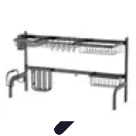
Cuisine Ustensiles
Tendances
Astuces et Conseils
Guide d'achat
Ustensiles
Indispensables
Couteaux & Coupe
Cuisine Ustensiles