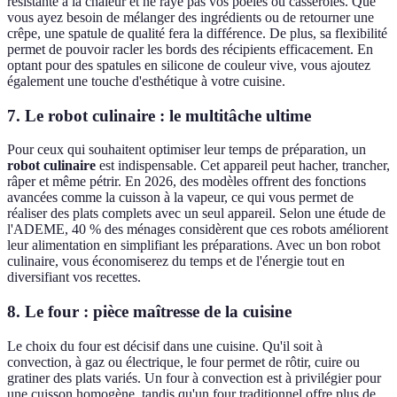
résistante à la chaleur et ne raye pas vos poêles ou casseroles. Que
vous ayez besoin de mélanger des ingrédients ou de retourner une
crêpe, une spatule de qualité fera la différence. De plus, sa flexibilité
permet de pouvoir racler les bords des récipients efficacement. En
optant pour des spatules en silicone de couleur vive, vous ajoutez
également une touche d'esthétique à votre cuisine.
7. Le robot culinaire : le multitâche ultime
Pour ceux qui souhaitent optimiser leur temps de préparation, un
robot culinaire
est indispensable. Cet appareil peut hacher, trancher,
râper et même pétrir. En 2026, des modèles offrent des fonctions
avancées comme la cuisson à la vapeur, ce qui vous permet de
réaliser des plats complets avec un seul appareil. Selon une étude de
l'ADEME, 40 % des ménages considèrent que ces robots améliorent
leur alimentation en simplifiant les préparations. Avec un bon robot
culinaire, vous économiserez du temps et de l'énergie tout en
diversifiant vos recettes.
8. Le four : pièce maîtresse de la cuisine
Le choix du four est décisif dans une cuisine. Qu'il soit à
convection, à gaz ou électrique, le four permet de rôtir, cuire ou
gratiner des plats variés. Un four à convection est à privilégier pour
une cuisson homogène, tandis qu'un four traditionnel offre plus de