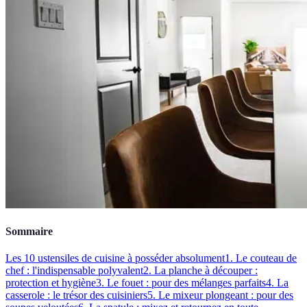
Sommaire
Les 10 ustensiles de cuisine à posséder absolument
1. Le couteau de
chef : l'indispensable polyvalent
2. La planche à découper :
protection et hygiène
3. Le fouet : pour des mélanges parfaits
4. La
casserole : le trésor des cuisiniers
5. Le mixeur plongeant : pour des