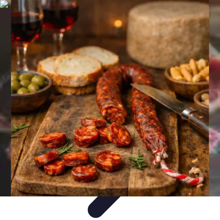
Cuisine Ustensiles
Tendances
Astuces et Conseils
Guide d'achat
Ustensiles
Indispensables
Couteaux & Coupe
Cuisine Ustensiles