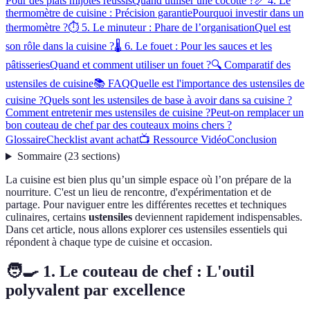
Pour des plats mijotés réussis
Quand utiliser une cocotte ?
📏 4. Le
thermomètre de cuisine : Précision garantie
Pourquoi investir dans un
thermomètre ?
⏱️ 5. Le minuteur : Phare de l’organisation
Quel est
son rôle dans la cuisine ?
🌡️ 6. Le fouet : Pour les sauces et les
pâtisseries
Quand et comment utiliser un fouet ?
🔍 Comparatif des
ustensiles de cuisine
📚 FAQ
Quelle est l'importance des ustensiles de
cuisine ?
Quels sont les ustensiles de base à avoir dans sa cuisine ?
Comment entretenir mes ustensiles de cuisine ?
Peut-on remplacer un
bon couteau de chef par des couteaux moins chers ?
Glossaire
Checklist avant achat
📺 Ressource Vidéo
Conclusion
Sommaire
(
23
sections
)
La cuisine est bien plus qu’un simple espace où l’on prépare de la
nourriture. C'est un lieu de rencontre, d'expérimentation et de
partage. Pour naviguer entre les différentes recettes et techniques
culinaires, certains
ustensiles
deviennent rapidement indispensables.
Dans cet article, nous allons explorer ces ustensiles essentiels qui
répondent à chaque type de cuisine et occasion.
🧑‍🍳 1. Le couteau de chef : L'outil
polyvalent par excellence